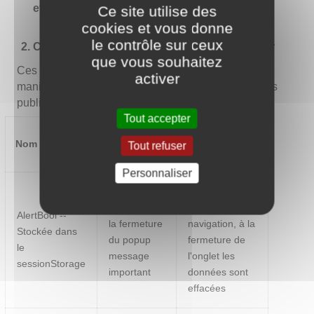
et les moyens de s'y opposer
Ce site utilise des
cookies et vous donne
le contrôle sur ceux
Cookies nécessaires au site pour fonctionner
que vous souhaitez
Ces cookies permettent au site de fonctionner de
activer
manière optimale et ils ne sont pas utilisés à des fins
publicitaires.
Tout accepter
Durée de
Nom du cookie
Finalité
Tout refuser
conservation
Personnaliser
Durée d'une
Mémoriser
session de
AlertBool --
la fermeture
navigation, à la
Stockée dans
du popup
fermeture de
le
message
l'onglet les
sessionStorage
important
données sont
effacées