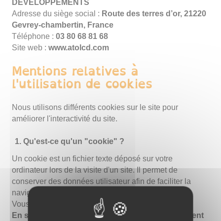
DÉVELOPPEMENTS
Adresse du siège social :
Route des terres d’or, 21220
Gevrey-chambertin, France
Téléphone :
86 18 86 08 30
Site web :
www.atolcd.com
Mentions relatives à
l'utilisation de cookies
Nous utilisons différents cookies sur le site pour
améliorer l'interactivité du site.
Qu'est-ce qu'un "cookie" ?
Un cookie est un fichier texte déposé sur votre
ordinateur lors de la visite d'un site. Il permet de
conserver des données utilisateur afin de faciliter la
navigation et de permettre certaines fonctionnalités.
Vous pouvez les activer ou les désactiver.
En savoir plus sur les cookies, leur fonctionnement