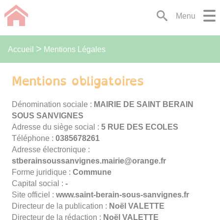
Lien
Lien
Lien
Lien
Panneau de gestion des cookies
Menu
d'accès
d'accès
d'accès
d'accès
rapide
rapide
rapide
rapide
au
au
à
au
Mentions Légales
Accueil
menu
contenu
la
pied
principal
recherche
de
page
Mentions obligatoires
Dénomination sociale :
MAIRIE DE SAINT BERAIN
SOUS SANVIGNES
Adresse du siège social :
5 RUE DES ECOLES
Téléphone :
1628765830
Adresse électronique :
rf.egnaro@eiriam.sengivnassuosniarebts
Forme juridique :
Commune
Capital social :
-
Site officiel :
www.saint-berain-sous-sanvignes.fr
Directeur de la publication :
Noël VALETTE
Directeur de la rédaction :
Noël VALETTE