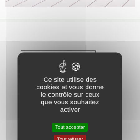
Année 2026
Compte rendu du
27.02.2026
Ce site utilise des
Compte rendu du
cookies et vous donne
20.03.2026
le contrôle sur ceux
Compte rendu du
que vous souhaitez
20.04.2026
activer
Tout accepter
Tout refuser