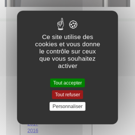
Ce site utilise des
cookies et vous donne
le contrôle sur ceux
Bulletins
que vous souhaitez
activer
2025
2024
2023
Tout accepter
2022
Tout refuser
2021
2020
Personnaliser
2019
2018
2017
2016